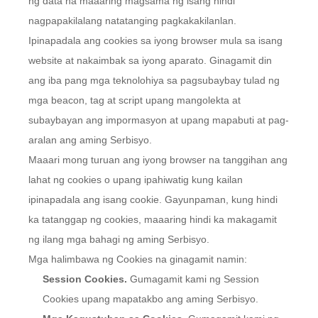
ng data na maaaring magsama ng isang hindi
nagpapakilalang natatanging pagkakakilanlan.
Ipinapadala ang cookies sa iyong browser mula sa isang
website at nakaimbak sa iyong aparato. Ginagamit din
ang iba pang mga teknolohiya sa pagsubaybay tulad ng
mga beacon, tag at script upang mangolekta at
subaybayan ang impormasyon at upang mapabuti at pag-
aralan ang aming Serbisyo.
Maaari mong turuan ang iyong browser na tanggihan ang
lahat ng cookies o upang ipahiwatig kung kailan
ipinapadala ang isang cookie. Gayunpaman, kung hindi
ka tatanggap ng cookies, maaaring hindi ka makagamit
ng ilang mga bahagi ng aming Serbisyo.
Mga halimbawa ng Cookies na ginagamit namin:
Session Cookies.
Gumagamit kami ng Session
Cookies upang mapatakbo ang aming Serbisyo.