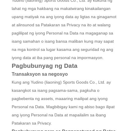
Yudino (liaoning) Sports Goods Co., Ltd. ay kukuha ng
lahat ng mga hakbang na makatwirang kinakailangan
upang matiyak na ang iyong data ay ligtas na ginagamot
at alinsunod sa Patakaran sa Privacy na ito at walang
paglilipat ng iyong Personal na Data na magaganap sa
isang samahan o isang bansa maliban kung may sapat
na mga kontrol sa lugar kasama ang seguridad ng ang
iyong data at iba pang personal na impormasyon.
Pagbubunyag ng Data
Transaksyon sa negosyo
Kung ang Yudino (liaoning) Sports Goods Co., Ltd. ay
kasangkot sa isang pagsama-sama, pagkuha o
pagbebenta ng assets, maaaring mailipat ang iyong
Personal na Data. Magbibigay kami ng abiso bago ilipat
ang iyong Personal na Data at mapailalim sa ibang
Patakaran sa Privacy.