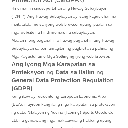
Protection Act (CalOPPA)
Hindi namin sinusuportahan ang Huwag Subaybayan
("DNT"). Ang Huwag Subaybayan ay isang kagustuhan na
maitatakda mo sa iyong web browser upang ipaalam sa
mga website na hindi mo nais na subaybayan.
Maaari mong paganahin o huwag paganahin ang Huwag
Subaybayan sa pamamagitan ng pagbisita sa pahina ng
Mga Kagustuhan o Mga Setting ng iyong web browser.
Ang iyong Mga Karapatan sa
Proteksyon ng Data sa ilalim ng
General Data Protection Regulation
(GDPR)
Kung ikaw ay residente ng European Economic Area
(EEA), mayroon kang ilang mga karapatan sa proteksyon
ng data. Nilalayon ng Yudino (liaoning) Sports Goods Co.,
Ltd. na gumawa ng mga makatuwirang hakbang upang