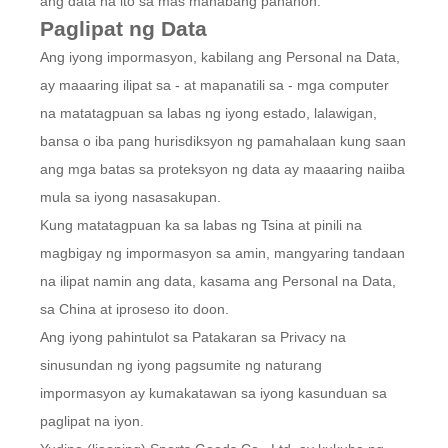
ang data na ito sa mas mahabang panahon.
Paglipat ng Data
Ang iyong impormasyon, kabilang ang Personal na Data,
ay maaaring ilipat sa - at mapanatili sa - mga computer
na matatagpuan sa labas ng iyong estado, lalawigan,
bansa o iba pang hurisdiksyon ng pamahalaan kung saan
ang mga batas sa proteksyon ng data ay maaaring naiiba
mula sa iyong nasasakupan.
Kung matatagpuan ka sa labas ng Tsina at pinili na
magbigay ng impormasyon sa amin, mangyaring tandaan
na ilipat namin ang data, kasama ang Personal na Data,
sa China at iproseso ito doon.
Ang iyong pahintulot sa Patakaran sa Privacy na
sinusundan ng iyong pagsumite ng naturang
impormasyon ay kumakatawan sa iyong kasunduan sa
paglipat na iyon.