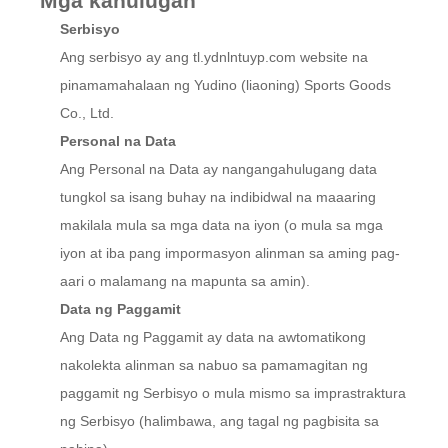
Mga kahulugan
Serbisyo
Ang serbisyo ay ang tl.ydnlntuyp.com website na
pinamamahalaan ng Yudino (liaoning) Sports Goods
Co., Ltd.
Personal na Data
Ang Personal na Data ay nangangahulugang data
tungkol sa isang buhay na indibidwal na maaaring
makilala mula sa mga data na iyon (o mula sa mga
iyon at iba pang impormasyon alinman sa aming pag-
aari o malamang na mapunta sa amin).
Data ng Paggamit
Ang Data ng Paggamit ay data na awtomatikong
nakolekta alinman sa nabuo sa pamamagitan ng
paggamit ng Serbisyo o mula mismo sa imprastraktura
ng Serbisyo (halimbawa, ang tagal ng pagbisita sa