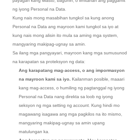
payagan kang iwasto, baguhin, o limitahan ang paggamit
ng iyong Personal na Data.
Kung nais mong masabihan tungkol sa kung anong
Personal na Data ang mayroon kami tungkol sa iyo at
kung nais mong alisin ito mula sa aming mga system,
mangyaring makipag-ugnay sa amin.
Sa ilang mga pangyayari, mayroon kang mga sumusunod
na karapatan sa proteksyon ng data:
Ang karapatang mag-access, o ang impormasyon
na mayroon kami sa iyo.
Kailanman posible, maaari
kang mag-access, o humiling ng pagtanggal ng iyong
Personal na Data nang direkta sa loob ng iyong
seksyon ng mga setting ng account. Kung hindi mo
magawang isagawa ang mga pagkilos na ito mismo,
mangyaring makipag-ugnay sa amin upang
matulungan ka.