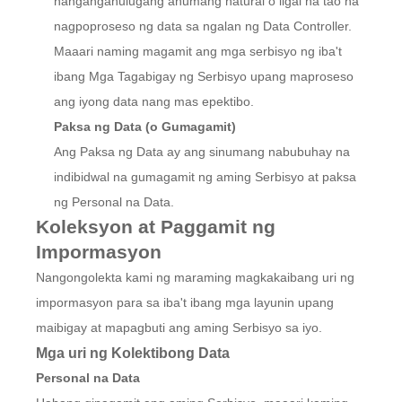
nangangahulugang anumang natural o ligal na tao na
nagpoproseso ng data sa ngalan ng Data Controller.
Maaari naming magamit ang mga serbisyo ng iba't
ibang Mga Tagabigay ng Serbisyo upang maproseso
ang iyong data nang mas epektibo.
Paksa ng Data (o Gumagamit)
Ang Paksa ng Data ay ang sinumang nabubuhay na
indibidwal na gumagamit ng aming Serbisyo at paksa
ng Personal na Data.
Koleksyon at Paggamit ng
Impormasyon
Nangongolekta kami ng maraming magkakaibang uri ng
impormasyon para sa iba't ibang mga layunin upang
maibigay at mapagbuti ang aming Serbisyo sa iyo.
Mga uri ng Kolektibong Data
Personal na Data