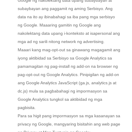
Google ng nakolektang data upang subaybayan at
subaybayan ang paggamit ng aming Serbisyo. Ang
data na ito ay ibinabahagi sa iba pang mga serbisyo
ng Google. Maaaring gamitin ng Google ang
nakolektang data upang i-konteksto at isapersonal ang
mga ad ng sarili nitong network ng advertising.
Maaari kang mag-opt-out sa ginawang magagamit ang
iyong aktibidad sa Serbisyo sa Google Analytics sa
pamamagitan ng pag-install ng add-on na browser ng
pag-opt-out ng Google Analytics. Pinipigilan ng add-on
ang Google Analytics JavaScript (ga.js, analytics.js at
dc.js) mula sa pagbabahagi ng impormasyon sa
Google Analytics tungkol sa aktibidad ng mga
pagbisita.
Para sa higit pang impormasyon sa mga kasanayan sa
privacy ng Google, mangyaring bisitahin ang web page