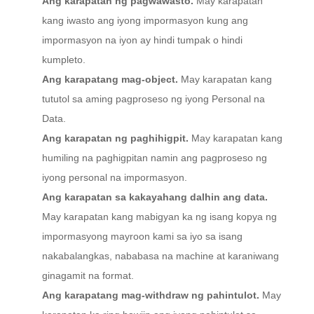
Ang karapatan ng pagwawasto.
May karapatan
kang iwasto ang iyong impormasyon kung ang
impormasyon na iyon ay hindi tumpak o hindi
kumpleto.
Ang karapatang mag-object.
May karapatan kang
tututol sa aming pagproseso ng iyong Personal na
Data.
Ang karapatan ng paghihigpit.
May karapatan kang
humiling na paghigpitan namin ang pagproseso ng
iyong personal na impormasyon.
Ang karapatan sa kakayahang dalhin ang data.
May karapatan kang mabigyan ka ng isang kopya ng
impormasyong mayroon kami sa iyo sa isang
nakabalangkas, nababasa na machine at karaniwang
ginagamit na format.
Ang karapatang mag-withdraw ng pahintulot.
May