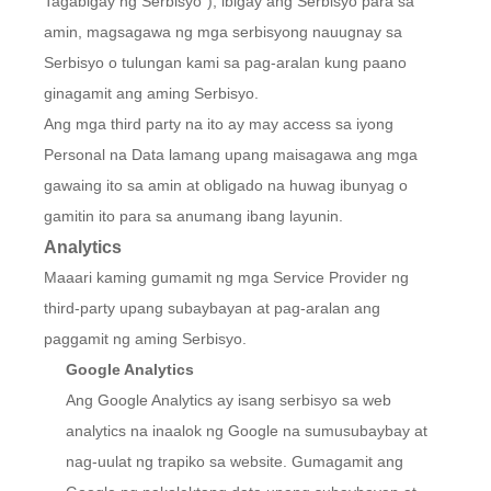
Tagabigay ng Serbisyo"), ibigay ang Serbisyo para sa
amin, magsagawa ng mga serbisyong nauugnay sa
Serbisyo o tulungan kami sa pag-aralan kung paano
ginagamit ang aming Serbisyo.
Ang mga third party na ito ay may access sa iyong
Personal na Data lamang upang maisagawa ang mga
gawaing ito sa amin at obligado na huwag ibunyag o
gamitin ito para sa anumang ibang layunin.
Analytics
Maaari kaming gumamit ng mga Service Provider ng
third-party upang subaybayan at pag-aralan ang
paggamit ng aming Serbisyo.
Google Analytics
Ang Google Analytics ay isang serbisyo sa web
analytics na inaalok ng Google na sumusubaybay at
nag-uulat ng trapiko sa website. Gumagamit ang