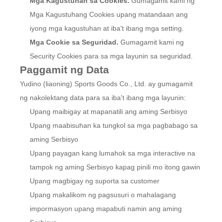
Mga Kagustuhan sa Cookies.
Gumagamit kami ng
Mga Kagustuhang Cookies upang matandaan ang
iyong mga kagustuhan at iba't ibang mga setting.
Mga Cookie sa Seguridad.
Gumagamit kami ng
Security Cookies para sa mga layunin sa seguridad.
Paggamit ng Data
Yudino (liaoning) Sports Goods Co., Ltd. ay gumagamit
ng nakolektang data para sa iba't ibang mga layunin:
Upang maibigay at mapanatili ang aming Serbisyo
Upang maabisuhan ka tungkol sa mga pagbabago sa
aming Serbisyo
Upang payagan kang lumahok sa mga interactive na
tampok ng aming Serbisyo kapag pinili mo itong gawin
Upang magbigay ng suporta sa customer
Upang makalikom ng pagsusuri o mahalagang
impormasyon upang mapabuti namin ang aming