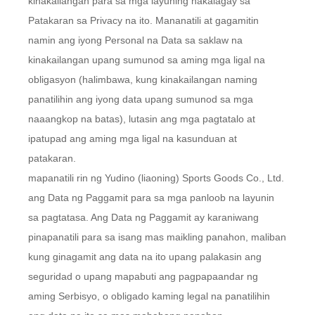
kinakailangan para sa mga layuning nakalagay sa
Patakaran sa Privacy na ito. Mananatili at gagamitin
namin ang iyong Personal na Data sa saklaw na
kinakailangan upang sumunod sa aming mga ligal na
obligasyon (halimbawa, kung kinakailangan naming
panatilihin ang iyong data upang sumunod sa mga
naaangkop na batas), lutasin ang mga pagtatalo at
ipatupad ang aming mga ligal na kasunduan at
patakaran.
mapanatili rin ng Yudino (liaoning) Sports Goods Co., Ltd.
ang Data ng Paggamit para sa mga panloob na layunin
sa pagtatasa. Ang Data ng Paggamit ay karaniwang
pinapanatili para sa isang mas maikling panahon, maliban
kung ginagamit ang data na ito upang palakasin ang
seguridad o upang mapabuti ang pagpapaandar ng
aming Serbisyo, o obligado kaming legal na panatilihin