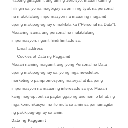
Habang ginagamit ang aming Serbisyo, maaari kaming
hilingin sa iyo na magbigay sa amin ng tiyak na personal
na makikilalang impormasyon na maaaring magamit
upang makipag-ugnay o makilala ka ("Personal na Data").
Maaaring isama ang personal na makikilalang
impormasyon, ngunit hindi limitado sa:
Email address
Cookies at Data ng Paggamit
Maaari naming magamit ang iyong Personal na Data
upang makipag-ugnay sa iyo ng mga newsletter,
marketing o pampromosyong materyal at iba pang
impormasyon na maaaring interesado sa iyo. Maaari
kang mag-opt out sa pagtanggap ng anuman, o lahat, ng
mga komunikasyon na ito mula sa amin sa pamamagitan
ng pakikipag-ugnay sa amin.
Data ng Paggamit