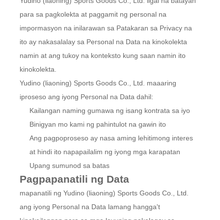
Yudino (liaoning) Sports Goods Co., Ltd. ligal na batayan
para sa pagkolekta at paggamit ng personal na
impormasyon na inilarawan sa Patakaran sa Privacy na
ito ay nakasalalay sa Personal na Data na kinokolekta
namin at ang tukoy na konteksto kung saan namin ito
kinokolekta.
Yudino (liaoning) Sports Goods Co., Ltd. maaaring
iproseso ang iyong Personal na Data dahil:
Kailangan naming gumawa ng isang kontrata sa iyo
Binigyan mo kami ng pahintulot na gawin ito
Ang pagpoproseso ay nasa aming lehitimong interes
at hindi ito napapailalim ng iyong mga karapatan
Upang sumunod sa batas
Pagpapanatili ng Data
mapanatili ng Yudino (liaoning) Sports Goods Co., Ltd.
ang iyong Personal na Data lamang hangga't