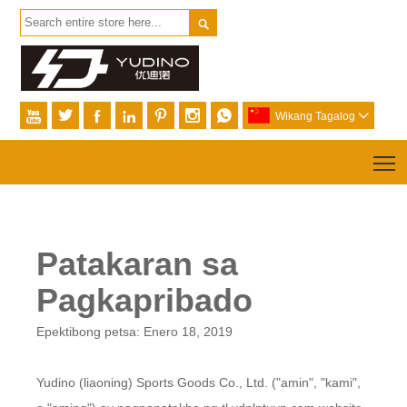








Wikang Tagalog

T
Patakaran sa
Pagkapribado
Epektibong petsa: Enero 18, 2019
Yudino (liaoning) Sports Goods Co., Ltd. ("amin", "kami",