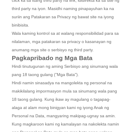
click ka sa isang third party na link, ididirekta ka sa site ng
third party na iyon. Masidhi naming pinapayuhan ka na
suriin ang Patakaran sa Privacy ng bawat site na iyong
binibisita.
Wala kaming kontrol sa at walang responsibilidad para sa
nilalaman, mga patakaran sa privacy o kasanayan ng
anumang mga site o serbisyo ng third party.
Pagkapribado ng Mga Bata
Hindi tinutugunan ng aming Serbisyo ang sinumang wala
pang 18 taong gulang ("Mga Bata").
Hindi namin sinasadya na mangolekta ng personal na
makikilalang impormasyon mula sa sinumang wala pang
18 taong gulang. Kung ikaw ay magulang o tagapag-
alaga at alam mong binigyan kami ng iyong Anak ng
Personal na Data, mangyaring makipag-ugnay sa amin.
Kung magkaroon kami ng kamalayan na nakolekta namin