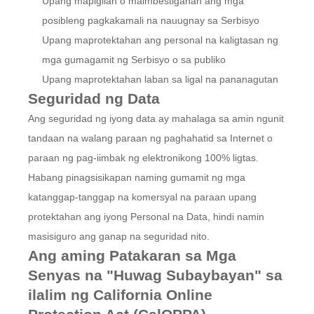
Upang mapigilan o maimbestigahan ang mga
posibleng pagkakamali na nauugnay sa Serbisyo
Upang maprotektahan ang personal na kaligtasan ng
mga gumagamit ng Serbisyo o sa publiko
Upang maprotektahan laban sa ligal na pananagutan
Seguridad ng Data
Ang seguridad ng iyong data ay mahalaga sa amin ngunit
tandaan na walang paraan ng paghahatid sa Internet o
paraan ng pag-iimbak ng elektronikong 100% ligtas.
Habang pinagsisikapan naming gumamit ng mga
katanggap-tanggap na komersyal na paraan upang
protektahan ang iyong Personal na Data, hindi namin
masisiguro ang ganap na seguridad nito.
Ang aming Patakaran sa Mga
Senyas na "Huwag Subaybayan" sa
ilalim ng California Online