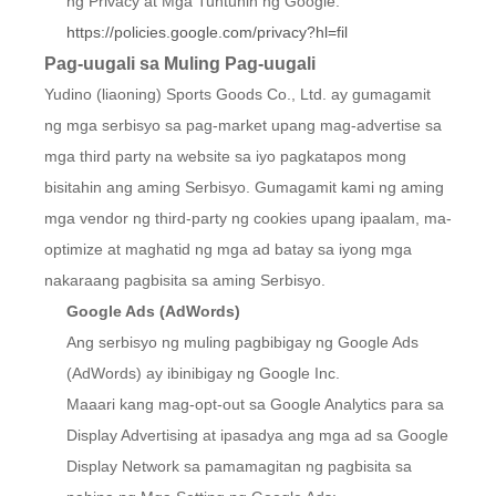
ng Privacy at Mga Tuntunin ng Google:
https://policies.google.com/privacy?hl=fil
Pag-uugali sa Muling Pag-uugali
Yudino (liaoning) Sports Goods Co., Ltd. ay gumagamit
ng mga serbisyo sa pag-market upang mag-advertise sa
mga third party na website sa iyo pagkatapos mong
bisitahin ang aming Serbisyo. Gumagamit kami ng aming
mga vendor ng third-party ng cookies upang ipaalam, ma-
optimize at maghatid ng mga ad batay sa iyong mga
nakaraang pagbisita sa aming Serbisyo.
Google Ads (AdWords)
Ang serbisyo ng muling pagbibigay ng Google Ads
(AdWords) ay ibinibigay ng Google Inc.
Maaari kang mag-opt-out sa Google Analytics para sa
Display Advertising at ipasadya ang mga ad sa Google
Display Network sa pamamagitan ng pagbisita sa