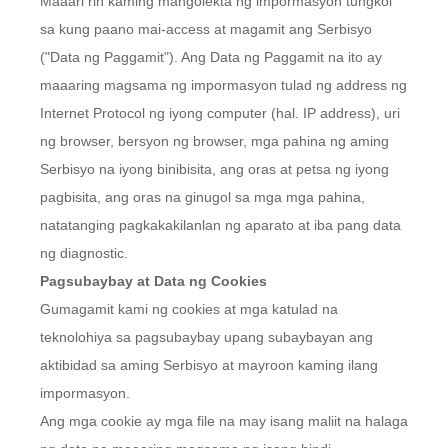
Maaari rin kaming mangolekta ng impormasyon tungkol
sa kung paano mai-access at magamit ang Serbisyo
("Data ng Paggamit"). Ang Data ng Paggamit na ito ay
maaaring magsama ng impormasyon tulad ng address ng
Internet Protocol ng iyong computer (hal. IP address), uri
ng browser, bersyon ng browser, mga pahina ng aming
Serbisyo na iyong binibisita, ang oras at petsa ng iyong
pagbisita, ang oras na ginugol sa mga mga pahina,
natatanging pagkakakilanlan ng aparato at iba pang data
ng diagnostic.
Pagsubaybay at Data ng Cookies
Gumagamit kami ng cookies at mga katulad na
teknolohiya sa pagsubaybay upang subaybayan ang
aktibidad sa aming Serbisyo at mayroon kaming ilang
impormasyon.
Ang mga cookie ay mga file na may isang maliit na halaga