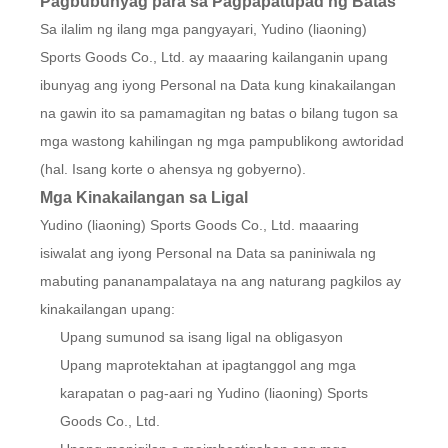
Pagbubunyag para sa Pagpapatupad ng Batas
Sa ilalim ng ilang mga pangyayari, Yudino (liaoning)
Sports Goods Co., Ltd. ay maaaring kailanganin upang
ibunyag ang iyong Personal na Data kung kinakailangan
na gawin ito sa pamamagitan ng batas o bilang tugon sa
mga wastong kahilingan ng mga pampublikong awtoridad
(hal. Isang korte o ahensya ng gobyerno).
Mga Kinakailangan sa Ligal
Yudino (liaoning) Sports Goods Co., Ltd. maaaring
isiwalat ang iyong Personal na Data sa paniniwala ng
mabuting pananampalataya na ang naturang pagkilos ay
kinakailangan upang:
Upang sumunod sa isang ligal na obligasyon
Upang maprotektahan at ipagtanggol ang mga
karapatan o pag-aari ng Yudino (liaoning) Sports
Goods Co., Ltd.