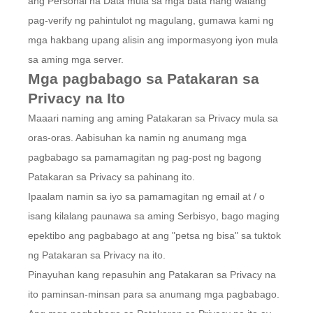
ang Personal na Data mula sa mga bata nang walang
pag-verify ng pahintulot ng magulang, gumawa kami ng
mga hakbang upang alisin ang impormasyong iyon mula
sa aming mga server.
Mga pagbabago sa Patakaran sa
Privacy na Ito
Maaari naming ang aming Patakaran sa Privacy mula sa
oras-oras. Aabisuhan ka namin ng anumang mga
pagbabago sa pamamagitan ng pag-post ng bagong
Patakaran sa Privacy sa pahinang ito.
Ipaalam namin sa iyo sa pamamagitan ng email at / o
isang kilalang paunawa sa aming Serbisyo, bago maging
epektibo ang pagbabago at ang "petsa ng bisa" sa tuktok
ng Patakaran sa Privacy na ito.
Pinayuhan kang repasuhin ang Patakaran sa Privacy na
ito paminsan-minsan para sa anumang mga pagbabago.