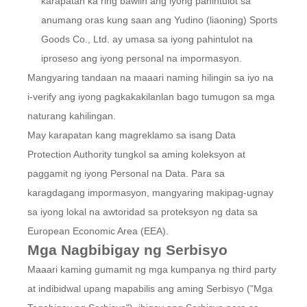
karapatan ka ring bawiin ang iyong pahintulot sa
anumang oras kung saan ang Yudino (liaoning) Sports
Goods Co., Ltd. ay umasa sa iyong pahintulot na
iproseso ang iyong personal na impormasyon.
Mangyaring tandaan na maaari naming hilingin sa iyo na
i-verify ang iyong pagkakakilanlan bago tumugon sa mga
naturang kahilingan.
May karapatan kang magreklamo sa isang Data
Protection Authority tungkol sa aming koleksyon at
paggamit ng iyong Personal na Data. Para sa
karagdagang impormasyon, mangyaring makipag-ugnay
sa iyong lokal na awtoridad sa proteksyon ng data sa
European Economic Area (EEA).
Mga Nagbibigay ng Serbisyo
Maaari kaming gumamit ng mga kumpanya ng third party
at indibidwal upang mapabilis ang aming Serbisyo ("Mga