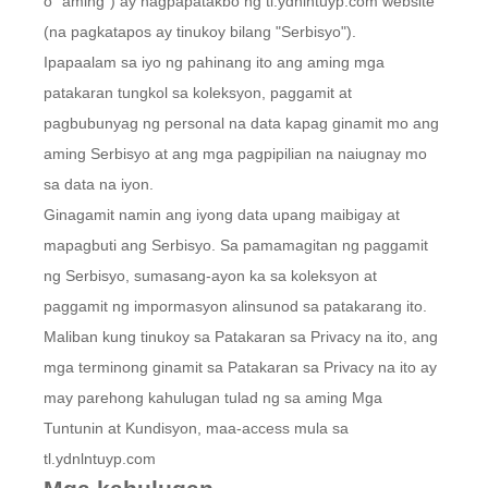
o "aming") ay nagpapatakbo ng tl.ydnlntuyp.com website
(na pagkatapos ay tinukoy bilang "Serbisyo").
Ipapaalam sa iyo ng pahinang ito ang aming mga
patakaran tungkol sa koleksyon, paggamit at
pagbubunyag ng personal na data kapag ginamit mo ang
aming Serbisyo at ang mga pagpipilian na naiugnay mo
sa data na iyon.
Ginagamit namin ang iyong data upang maibigay at
mapagbuti ang Serbisyo. Sa pamamagitan ng paggamit
ng Serbisyo, sumasang-ayon ka sa koleksyon at
paggamit ng impormasyon alinsunod sa patakarang ito.
Maliban kung tinukoy sa Patakaran sa Privacy na ito, ang
mga terminong ginamit sa Patakaran sa Privacy na ito ay
may parehong kahulugan tulad ng sa aming Mga
Tuntunin at Kundisyon, maa-access mula sa
tl.ydnlntuyp.com